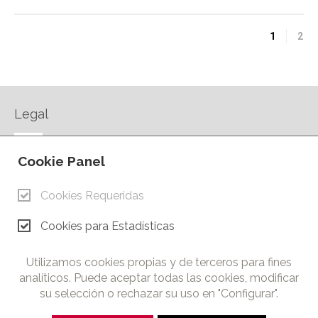
1
2
Legal
AVISO LEGAL
Cookie Panel
POLÍTICA DE PRIVACIDAD
POLÍTICA DE COOKIES
Cookies Requeridas
CONTACTO
Cookies para Estadísticas
© Copyright 2026.
Cámara de Comercio e Industria de Ciudad Real. Todos los
Utilizamos cookies propias y de terceros para fines
derechos reservados. Prohibida la reproducción total o parcial
analíticos. Puede aceptar todas las cookies, modificar
de los contenidos de esta web.
su selección o rechazar su uso en "Configurar".