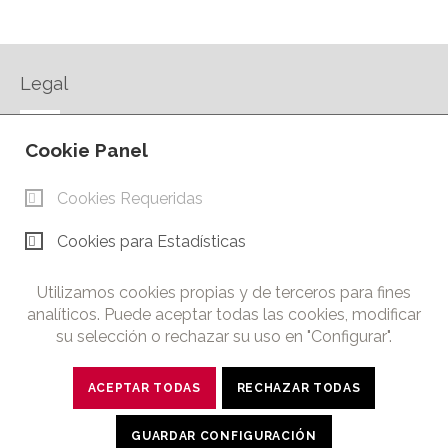
Legal
AVISO LEGAL
Cookie Panel
POLÍTICA DE PRIVACIDAD
POLÍTICA DE COOKIES
Cookies Requeridas
CONTACTO
Cookies para Estadísticas
© Copyright 2026.
Cámara de Comercio e Industria de Ciudad Real. Todos los
Utilizamos cookies propias y de terceros para fines
derechos reservados. Prohibida la reproducción total o parcial
analíticos. Puede aceptar todas las cookies, modificar
de los contenidos de esta web.
su selección o rechazar su uso en "Configurar".
ACEPTAR TODAS
RECHAZAR TODAS
twitter
facebook
linkedin
youtube
GUARDAR CONFIGURACIÓN