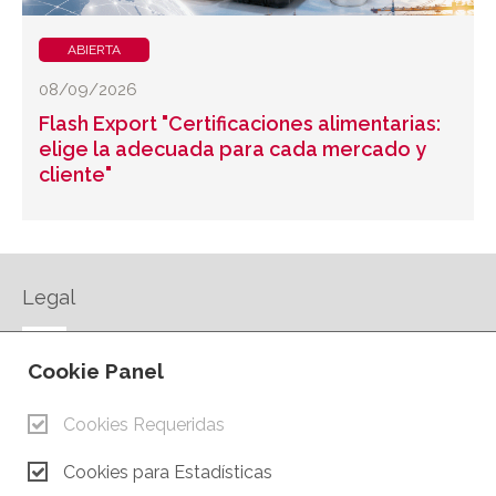
ABIERTA
08/09/2026
Flash Export "Certificaciones alimentarias:
elige la adecuada para cada mercado y
cliente"
Legal
AVISO LEGAL
Cookie Panel
POLÍTICA DE PRIVACIDAD
POLÍTICA DE COOKIES
Cookies Requeridas
CONTACTO
Cookies para Estadísticas