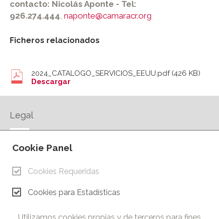
contacto: Nicolás Aponte - Tel:
926.274.444
,
naponte@camaracr.org
Ficheros relacionados
2024_CATALOGO_SERVICIOS_EEUU.pdf
(426 KB)
Descargar
Legal
AVISO LEGAL
Cookie Panel
POLÍTICA DE PRIVACIDAD
POLÍTICA DE COOKIES
Cookies Requeridas
CONTACTO
Cookies para Estadísticas
© Copyright 2026.
Cámara de Comercio e Industria de Ciudad Real. Todos los
Utilizamos cookies propias y de terceros para fines