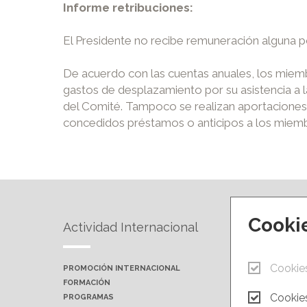
Informe retribuciones:
El Presidente no recibe remuneración alguna p
De acuerdo con las cuentas anuales, los mie
gastos de desplazamiento por su asistencia a l
del Comité. Tampoco se realizan aportacione
concedidos préstamos o anticipos a los miemb
Cooki
Actividad Internacional
Forma
Cookie
PROMOCIÓN INTERNACIONAL
PRÓXIMA
FORMACIÓN
AULAS P
Cookies
PROGRAMAS
CAMPUS 