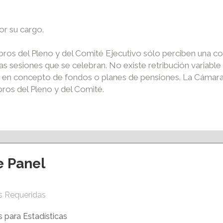
or su cargo.
mbros del Pleno y del Comité Ejecutivo sólo perciben un
as sesiones que se celebran. No existe retribución variabl
s en concepto de fondos o planes de pensiones. La Cámara
ros del Pleno y del Comité.
e Panel
ción y eventos
Apoyo al empleo
s Requeridas
S ACCIONES
VENTANILLA ÚNICA EMPRESARIAL
ERMANENTES
AGENCIA DE COLOCACIÓN
 para Estadísticas
VIRTUAL
PROGRAMA PICE