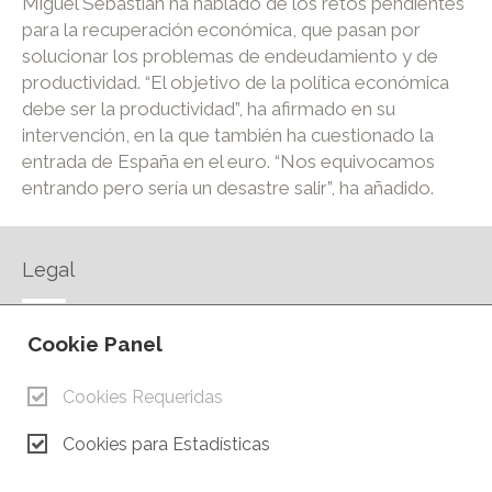
Miguel Sebastián ha hablado de los retos pendientes
para la recuperación económica, que pasan por
solucionar los problemas de endeudamiento y de
productividad. “El objetivo de la política económica
debe ser la productividad”, ha afirmado en su
intervención, en la que también ha cuestionado la
entrada de España en el euro. “Nos equivocamos
entrando pero sería un desastre salir”, ha añadido.
Legal
AVISO LEGAL
Cookie Panel
POLÍTICA DE PRIVACIDAD
POLÍTICA DE COOKIES
Cookies Requeridas
CONTACTO
Cookies para Estadísticas
© Copyright 2026.
Cámara de Comercio e Industria de Ciudad Real. Todos los