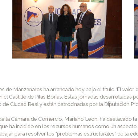
s de Manzanares ha arrancado hoy bajo el título ‘El valor 
 el Castillo de Pilas Bonas. Estas jornadas desarrolladas
e Ciudad Real y están patrocinadas por la Diputación Prov
nte de la Cámara de Comercio, Mariano León, ha destacado 
po que ha incidido en los recursos humanos como un aspecto
bajar para resolver los “problemas estructurales” de la edu