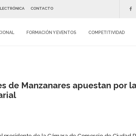
ELECTRÓNICA
CONTACTO
f
CIONAL
FORMACIÓN Y EVENTOS
COMPETITIVIDAD
es de Manzanares apuestan por la
rial
y el presidente de la Cámara de Comercio de Ciudad 