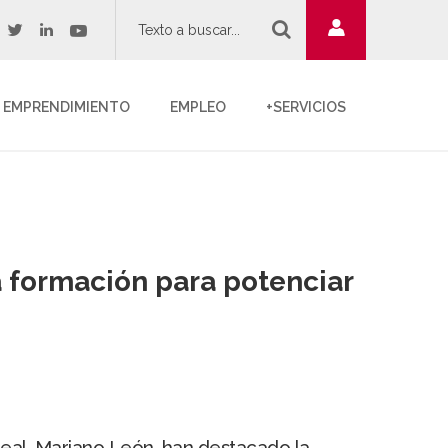
twitter
youtube
acebook
linkedin
EMPRENDIMIENTO
EMPLEO
+SERVICIOS
 formación para potenciar
Real, Mariano León, han destacado la