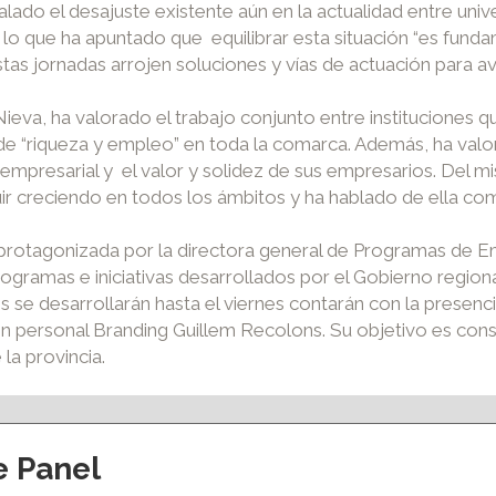
alado el desajuste existente aún en la actualidad entre uni
lo que ha apuntado que equilibrar esta situación “es fundam
tas jornadas arrojen soluciones y vías de actuación para a
 Nieva, ha valorado el trabajo conjunto entre instituciones
 de “riqueza y empleo” en toda la comarca. Además, ha valo
l empresarial y el valor y solidez de sus empresarios. Del
ir creciendo en todos los ámbitos y ha hablado de ella co
protagonizada por la directora general de Programas de E
ogramas e iniciativas desarrollados por el Gobierno region
 se desarrollarán hasta el viernes contarán con la presenc
personal Branding Guillem Recolons. Su objetivo es conseg
la provincia.
e Panel
ción y eventos
Apoyo al empleo