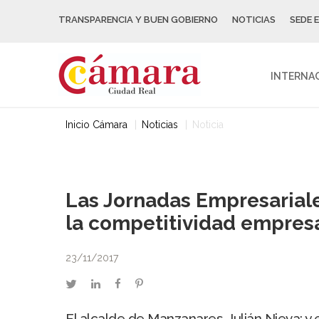
TRANSPARENCIA Y BUEN GOBIERNO
NOTICIAS
SEDE 
INTERNA
Inicio Cámara
Noticias
Noticia
Las Jornadas Empresarial
la competitividad empresa
23/11/2017
twitter
linkedin
facebook
pinterest
El alcalde de Manzanares, Julián Nieva; 