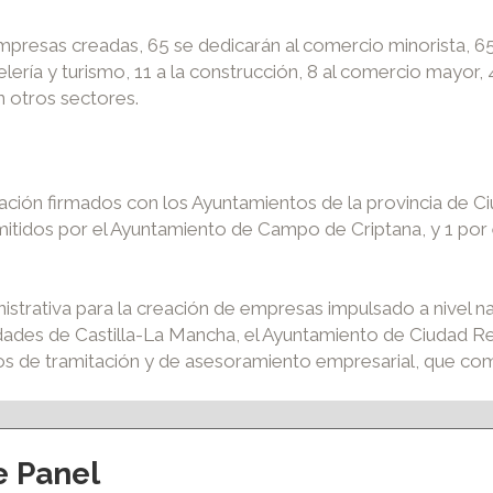
mpresas creadas, 65 se dedicarán al comercio minorista, 65 
ería y turismo, 11 a la construcción, 8 al comercio mayor, 4 
en otros sectores.
ón firmados con los Ayuntamientos de la provincia de Ciud
tidos por el Ayuntamiento de Campo de Criptana, y 1 por 
strativa para la creación de empresas impulsado a nivel na
dades de Castilla-La Mancha, el Ayuntamiento de Ciudad Re
ios de tramitación y de asesoramiento empresarial, que c
e Panel
ción y eventos
Apoyo al empleo