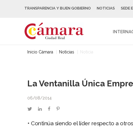
TRANSPARENCIA Y BUEN GOBIERNO
NOTICIAS
SEDE 
INTERNA
Inicio Cámara
Noticias
Noticia
La Ventanilla Única Empre
06/08/2014
twitter
linkedin
facebook
pinterest
• Continúa siendo el líder respecto a otr