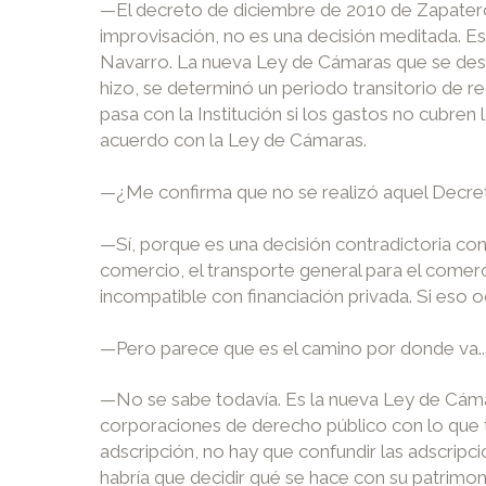
—El decreto de diciembre de 2010 de Zapatero 
improvisación, no es una decisión meditada. E
Navarro. La nueva Ley de Cámaras que se desa
hizo, se determinó un periodo transitorio de re
pasa con la Institución si los gastos no cubren
acuerdo con la Ley de Cámaras.
—¿Me confirma que no se realizó aquel Decr
—Sí, porque es una decisión contradictoria co
comercio, el transporte general para el comerc
incompatible con financiación privada. Si eso oc
—Pero parece que es el camino por donde va..
—No se sabe todavía. Es la nueva Ley de Cámara
corporaciones de derecho público con lo que t
adscripción, no hay que confundir las adscripc
habría que decidir qué se hace con su patrimoni