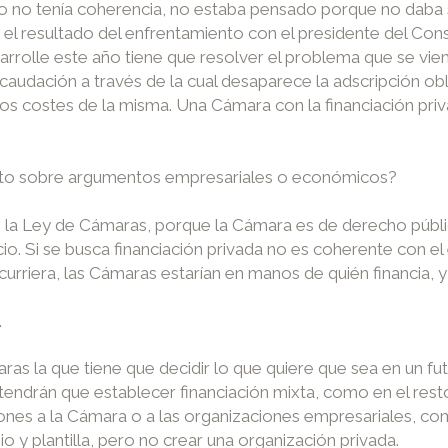
no tenía coherencia, no estaba pensado porque no daba so
s el resultado del enfrentamiento con el presidente del C
rrolle este año tiene que resolver el problema que se vi
caudación a través de la cual desaparece la adscripción obl
 los costes de la misma. Una Cámara con la financiación priv
eto sobre argumentos empresariales o económicos?
n la Ley de Cámaras, porque la Cámara es de derecho públic
io. Si se busca financiación privada no es coherente con el
urriera, las Cámaras estarían en manos de quién financia, y 
.
s la que tiene que decidir lo que quiere que sea en un fut
endrán que establecer financiación mixta, como en el rest
iones a la Cámara o a las organizaciones empresariales, com
o y plantilla, pero no crear una organización privada.