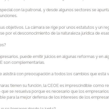
ecial con la patronal, y desde algunos sectores se apunta 
funciones.
s objetivos. La cámara se rige por unos estatutos y un reg
e por el desconocimiento de la naturaleza jurídica de esas
nes?
esarios, puede emitir juicios en algunas reformas y en al
EOE son complementarias.
asistirá con preocupación a todos los cambios que está 
aras tienen su función, la CEOE es imprescindible como r
ro que se resuelva porque es necesario que los empresarios 
ble para la mejor defensa de los intereses de los empresar
ue se tomaron desde la junta?