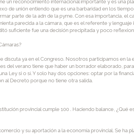
ne un reconocimiento internacional importante y es una pla
exo de unión entiendo que es una barbaridad en los tiempos 
ormar parte de la adn de la pyme. Con esa importancia, el c
ienta parecida a la cámara, que es el referente y lenguaje
ditó suficiente fue una decisión precipitada y poco reflexio
 Cámaras?
e discuta ya en el Congreso. Nosotros participamos en la 
tes del verano tiene que haber un borrador elaborado, para
una Ley si o sí. Y solo hay dos opciones: optar por la finan
ón al Decreto porque no tiene otra salida.
nstitución provincial cumple 100 . Haciendo balance, ¿Qué
omercio y su aportación a la economía provincial. Se ha pla