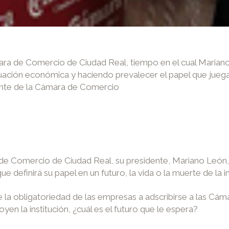
mara de Comercio de Ciudad Real, tiempo en el cual Marian
uación económica y haciendo prevalecer el papel que juega 
nte de la Cámara de Comercio
de Comercio de Ciudad Real, su presidente, Mariano León, s
 definirá su papel en un futuro, la vida o la muerte de la in
 la obligatoriedad de las empresas a adscribirse a las Cám
n la institución, ¿cuál es el futuro que le espera?