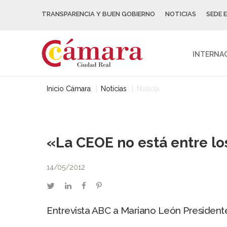
TRANSPARENCIA Y BUEN GOBIERNO
NOTICIAS
SEDE 
INTERNA
Inicio Cámara
Noticias
Noticia
«La CEOE no está entre lo
14/05/2012
twitter
linkedin
facebook
pinterest
Entrevista ABC a Mariano León Presiden