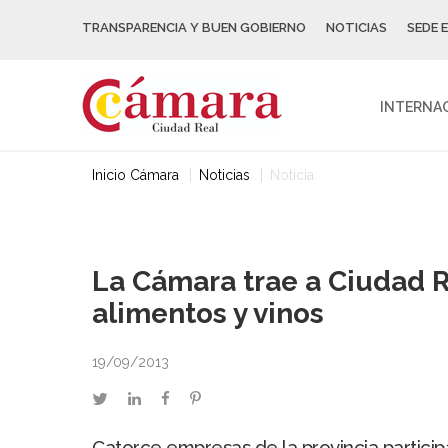
TRANSPARENCIA Y BUEN GOBIERNO
NOTICIAS
SEDE 
INTERNA
Inicio Cámara
Noticias
Noticia
La Cámara trae a Ciudad R
alimentos y vinos
19/09/2013
twitter
linkedin
facebook
pinterest
Catorce empresas de la provincia partici