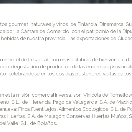
s gourmet, naturales y vinos, de Finlandia, Dinamarca, Su
a por la Cámara de Comercio, con el patrocinio de la Diput
 bebidas de nuestra provincia. Las exportaciones de Ciuda
un hotel de la capital, con unas palabras de bienvenida a 
osición-degustación de productos de las empresas provincia
ato, celebrándose en los dos días posteriores visitas de los
 esta misión comercial inversa, son: Vinícola de Tomelloso
o, S.L, de Herencia; Pago de Vallegarcia, S.A, de Madrid; 
a; Finca Fuentillejos, Alimentos Ecologicos, S.L, de Pobl
s Huertas, S.A, de Malagón; Conservas Huertas Muñoz, S.L
el Valle, S.L, de Bolaños.