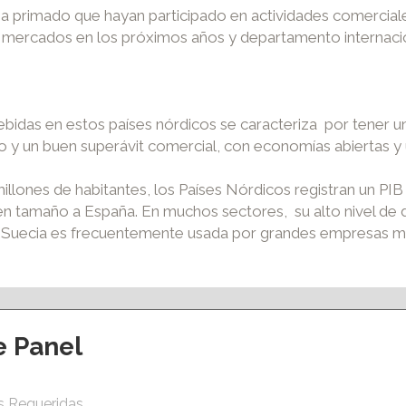
ha primado
que hayan participado en actividades comerciale
 mercados en los próximos años y departamento internac
bidas en estos países nórdicos se caracteriza por tener u
o y un buen superávit comercial, con economías abiertas y 
illones de habitantes, los Países Nórdicos registran un PI
n tamaño a España. En muchos sectores, su alto nivel de 
o, Suecia es frecuentemente usada por grandes empresas 
e Panel
ción y eventos
Apoyo al empleo
s Requeridas
S ACCIONES
VENTANILLA ÚNICA EMPRESARIAL