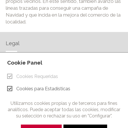
propios vecinos. En este sentido, también avanzó las
líneas trazadas para conseguir una campaña de
Navidad y que incida en la mejora del comercio de la
localidad.
Legal
AVISO LEGAL
Cookie Panel
POLÍTICA DE PRIVACIDAD
POLÍTICA DE COOKIES
Cookies Requeridas
CONTACTO
Cookies para Estadísticas
© Copyright 2026.
Cámara de Comercio e Industria de Ciudad Real. Todos los
Utilizamos cookies propias y de terceros para fines
derechos reservados. Prohibida la reproducción total o parcial
analíticos. Puede aceptar todas las cookies, modificar
de los contenidos de esta web.
su selección o rechazar su uso en "Configurar".