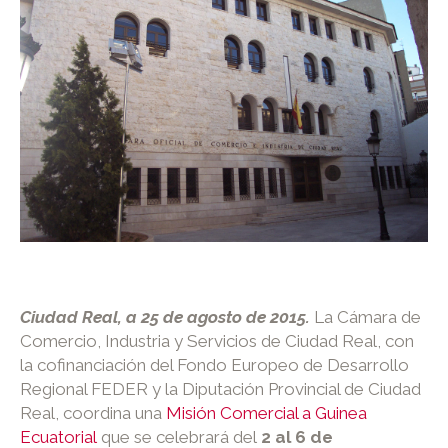
Ciudad Real, a 25 de agosto de 2015.
La Cámara de
Comercio, Industria y Servicios de Ciudad Real, con
la cofinanciación del Fondo Europeo de Desarrollo
Regional FEDER y la Diputación Provincial de Ciudad
Real, coordina una
Misión Comercial a Guinea
Ecuatorial
que se celebrará del
2 al 6 de