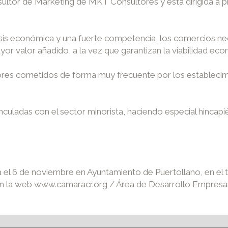
ultor de Marketing de MKT Consultores y está dirigida a 
isis económica y una fuerte competencia, los comercios ne
ayor valor añadido, a la vez que garantizan la viabilidad e
rrores cometidos de forma muy frecuente por los estableci
nculadas con el sector minorista, haciendo especial hincapi
ta el 6 de noviembre en Ayuntamiento de Puertollano, en el
en la web www.camaracr.org / Área de Desarrollo Empresari