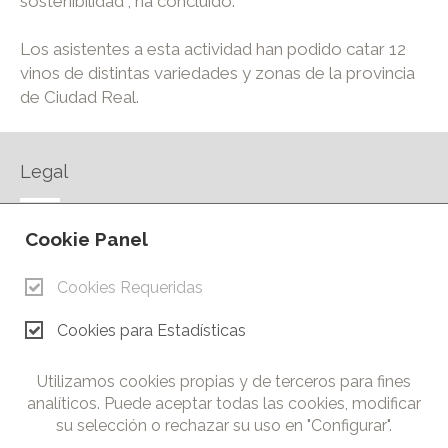
sostenibilidad”, ha concluido.
Los asistentes a esta actividad han podido catar 12
vinos de distintas variedades y zonas de la provincia
de Ciudad Real.
Legal
AVISO LEGAL
Cookie Panel
POLÍTICA DE PRIVACIDAD
POLÍTICA DE COOKIES
Cookies Requeridas
CONTACTO
Cookies para Estadísticas
© Copyright 2026.
Cámara de Comercio e Industria de Ciudad Real. Todos los
Utilizamos cookies propias y de terceros para fines
derechos reservados. Prohibida la reproducción total o parcial
analíticos. Puede aceptar todas las cookies, modificar
de los contenidos de esta web.
su selección o rechazar su uso en "Configurar".