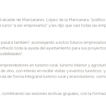
el alcalde de Manzanares, López de la Manzanara, “político 
curso “a ser empresarios” y les dijo que casi todas las em
sta pasará también”, aconsejando a estos futuros empresario
es ofreció toda la ayuda del ayuntamiento para sus proyect
sibilidades”.
 emprendedores en turismo rural, turismo interior y agrotu
vino, con interés en recibir visitas y eventos turísticos,
rda de forma integral el turismo rural y el enoturismo, com
, combinando las sesiones lectivas grupales, con la formac