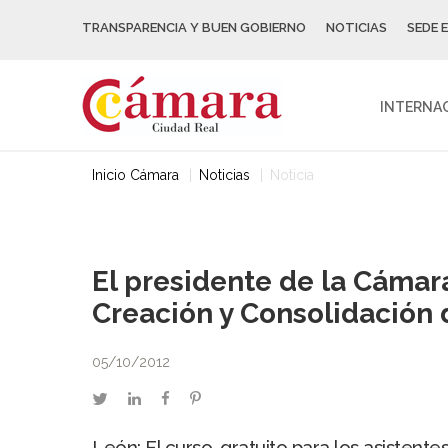
TRANSPARENCIA Y BUEN GOBIERNO
NOTICIAS
SEDE 
INTERNA
Inicio Cámara
Noticias
Noticia
El presidente de la Cámar
Creación y Consolidación
05/10/2012
twitter
linkedin
facebook
pinterest
León: El curso, gratuito para los asistent