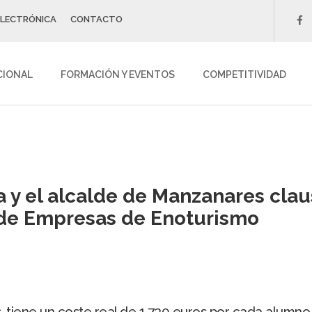
ELECTRÓNICA
CONTACTO
f
CIONAL
FORMACIÓN Y EVENTOS
COMPETITIVIDAD
a y el alcalde de Manzanares cla
 de Empresas de Enoturismo
es, tiene un coste real de 1.730 euros por cada alumno