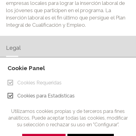
empresas locales para lograr la inserción laboral de
los jóvenes que participen en el programa. La
inserción laboral es el fin último que persigue el Plan
Integral de Cualificación y Empleo.
Legal
AVISO LEGAL
Cookie Panel
POLÍTICA DE PRIVACIDAD
POLÍTICA DE COOKIES
Cookies Requeridas
CONTACTO
Cookies para Estadísticas
© Copyright 2026.
Cámara de Comercio e Industria de Ciudad Real. Todos los
Utilizamos cookies propias y de terceros para fines
derechos reservados. Prohibida la reproducción total o parcial
analíticos. Puede aceptar todas las cookies, modificar
de los contenidos de esta web.
su selección o rechazar su uso en "Configurar".