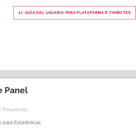
17. GUÍA DEL USUARIO PARA PLATAFORMA E-TRÁMITES
e Panel
ción y eventos
Apoyo al empleo
s Requeridas
S ACCIONES
VENTANILLA ÚNICA EMPRESARIAL
ERMANENTES
AGENCIA DE COLOCACIÓN
 para Estadísticas
VIRTUAL
PROGRAMA PICE
CAMERFIRMA