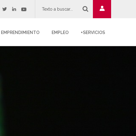
twitter
youtube
acebook
linkedin
EMPRENDIMIENTO
EMPLEO
+SERVICIOS