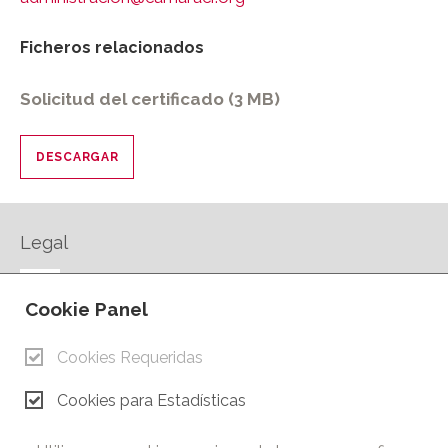
Ficheros relacionados
Solicitud del certificado (3 MB)
DESCARGAR
Legal
AVISO LEGAL
Cookie Panel
POLÍTICA DE PRIVACIDAD
POLÍTICA DE COOKIES
Cookies Requeridas
CONTACTO
Cookies para Estadísticas
© Copyright 2026.
Cámara de Comercio e Industria de Ciudad Real. Todos los