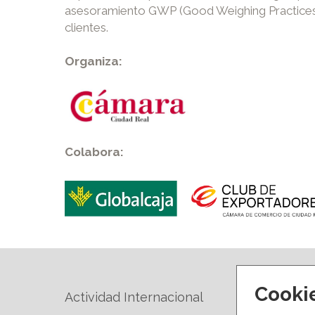
asesoramiento GWP (Good Weighing Practices)
clientes.
Organiza:
Colabora:
Cooki
Actividad Internacional
Forma