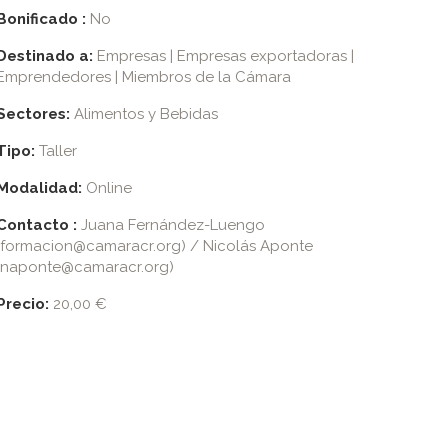
Bonificado :
No
Destinado a:
Empresas | Empresas exportadoras |
Emprendedores | Miembros de la Cámara
Sectores:
Alimentos y Bebidas
Tipo:
Taller
Modalidad:
Online
Contacto :
Juana Fernández-Luengo
(formacion@camaracr.org) / Nicolás Aponte
(naponte@camaracr.org)
Precio:
20,00 €