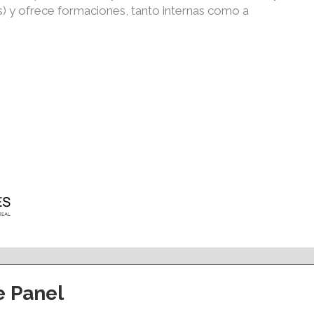
 y ofrece formaciones, tanto internas como a
e Panel
ción y eventos
Apoyo al empleo