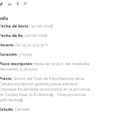
twitter
linkedin
facebook
pinterest
Info
Fecha de inicio :
10/06/2026
Fecha de fin :
10/06/2026
Horario:
De 09:30 a 12:30 h
Duración:
3 horas
Plazo inscripción:
Hasta las 12:00 h. del mediodía,
del martes, 9 de junio
Precio:
Socios del Club de Exportadores de la
Cámara inscripción gratuita previa solicitud -
Empresas fiscalmente domiciliadas en la provincia
de Ciudad Real 20 €/alumn@ - Otras provincias
50€/alumn@
Estado:
Cerrada