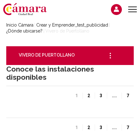
Inicio Cámara
Crear y Emprender_test_publicidad
¿Dónde ubicarse?
Vivero de Puertollano
VIVERO DE PUERTOLLANO
Conoce las instalaciones
disponibles
1
2
3
....
7
1
2
3
....
7