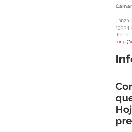
Cámar
Lanza, 
13004 
Teléfo
lonja@
In
Con
que
Hoj
pre