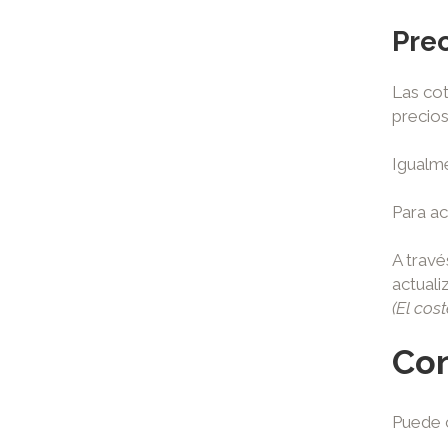
Prec
Las cot
precios
Igualme
Para ac
A trav
actuali
(El cos
Co
Puede c