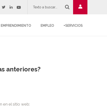
twitter
youtube
acebook
linkedin
EMPRENDIMIENTO
EMPLEO
+SERVICIOS
as anteriores?
 en el sitio web: