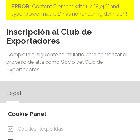
ERROR:
Content Element with uid "8746" and
type "powermail_pi1" has no rendering definition!
Inscripción al Club de
Exportadores
Completa el siguiente formulario para comenzar el
proceso de alta como Socio del Club de
Exportadores:
Legal
AVISO LEGAL
Cookie Panel
POLÍTICA DE PRIVACIDAD
POLÍTICA DE COOKIES
Cookies Requeridas
CONTACTO