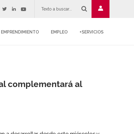
twitter
youtube
acebook
linkedin
EMPRENDIMIENTO
EMPLEO
+SERVICIOS
al complementará al
an a desarrollar desde este miércoles y