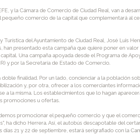
PEFE, y la Cámara de Comercio de Ciudad Real, van a desar
 pequeño comercio de la capital que complementará al cer
 Turística del Ayuntamiento de Ciudad Real, José Luis Herr
, han presentado esta campaña que quiere poner en valo
a capital. Una campaña apoyada desde el Programa de Apoyo
) y por la Secretaría de Estado de Comercio.
doble finalidad. Por un lado, concienciar a la población so
bilización y, por otra, ofrecer a los comerciantes informació
se a la misma. Los establecimientos que lo hagan aparece
sus promociones u ofertas.
podemos promocionar el pequeño comercio y que el comerc
s”, ha dicho Herrera. Así, el autobús descapotable del cer
los días 21 y 22 de septiembre, estará serigrafiado con la