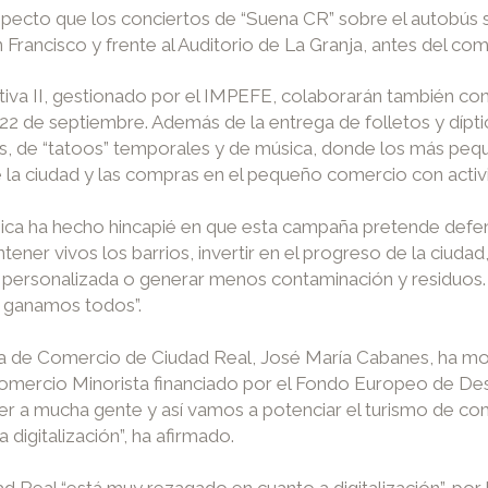
specto que los conciertos de “Suena CR” sobre el autobús se
n Francisco y frente al Auditorio de La Granja, antes del c
iva II, gestionado por el IMPEFE, colaborarán también con 
 y 22 de septiembre. Además de la entrega de folletos y dípt
as, de “tatoos” temporales y de música, donde los más peq
 de la ciudad y las compras en el pequeño comercio con activ
ca ha hecho hincapié en que esta campaña pretende defend
ner vivos los barrios, invertir en el progreso de la ciudad
ón personalizada o generar menos contaminación y residuos.
e ganamos todos”.
ara de Comercio de Ciudad Real, José María Cabanes, ha mo
mercio Minorista financiado por el Fondo Europeo de Desa
r a mucha gente y así vamos a potenciar el turismo de com
digitalización”, ha afirmado.
d Real “está muy rezagado en cuanto a digitalización”, po