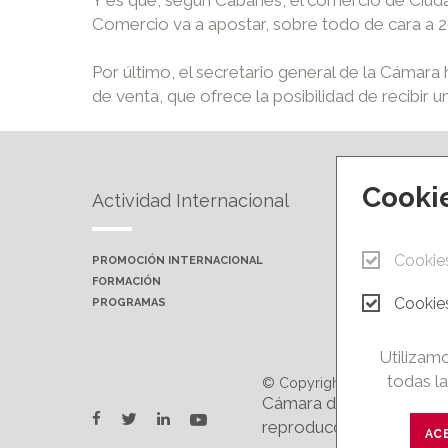
Comercio va a apostar, sobre todo de cara a 2
Por último, el secretario general de la Cámara 
de venta, que ofrece la posibilidad de recibir
Cooki
Actividad Internacional
Forma
Cookie
PROMOCIÓN INTERNACIONAL
PRÓXIMA
FORMACIÓN
AULAS P
Cookies
PROGRAMAS
CAMPUS 
Utilizamo
todas la
© Copyright 2026.
Cámara de Comercio e In
twitter
youtube
facebook
linkedin
reproducción total o par
AC