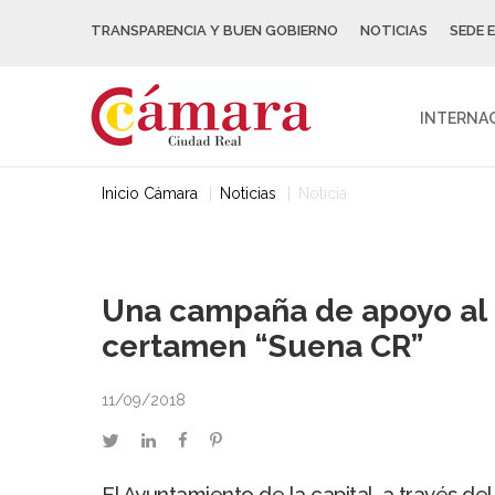
TRANSPARENCIA Y BUEN GOBIERNO
NOTICIAS
SEDE 
INTERNA
Inicio Cámara
Noticias
Noticia
Una campaña de apoyo al
certamen “Suena CR”
11/09/2018
twitter
linkedin
facebook
pinterest
El Ayuntamiento de la capital, a través d