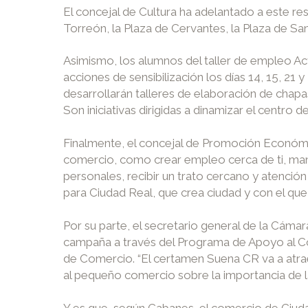
El concejal de Cultura ha adelantado a este re
Torreón, la Plaza de Cervantes, la Plaza de Sa
Asimismo, los alumnos del taller de empleo Act
acciones de sensibilización los días 14, 15, 21
desarrollarán talleres de elaboración de chap
Son iniciativas dirigidas a dinamizar el centro
Finalmente, el concejal de Promoción Económi
comercio, como crear empleo cerca de ti, mante
personales, recibir un trato cercano y atenci
para Ciudad Real, que crea ciudad y con el qu
Por su parte, el secretario general de la Cám
campaña a través del Programa de Apoyo al Co
de Comercio. “El certamen Suena CR va a atrae
al pequeño comercio sobre la importancia de la 
Y es que, según Cabanes, el comercio de Ciuda