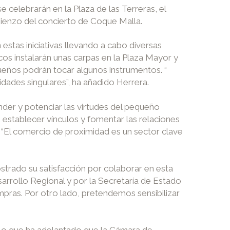
 celebrarán en la Plaza de las Terreras, el
omienzo del concierto de Coque Malla.
estas iniciativas llevando a cabo diversas
icos instalarán unas carpas en la Plaza Mayor y
ueños podrán tocar algunos instrumentos. “
idades singulares”, ha añadido Herrera.
er y potenciar las virtudes del pequeño
, establecer vínculos y fomentar las relaciones
 “El comercio de proximidad es un sector clave
strado su satisfacción por colaborar en esta
rrollo Regional y por la Secretaría de Estado
pras. Por otro lado, pretendemos sensibilizar
r lo que ha adelantado que la Cámara de