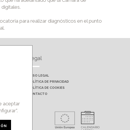
digitales.
ocatoria para realizar diagnósticos en el punto
al.
Legal
AVISO LEGAL
POLÍTICA DE PRIVACIDAD
POLÍTICA DE COOKIES
CONTACTO
de aceptar
figurar".
rohibida la
IÓN