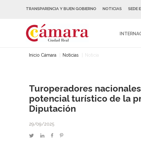
TRANSPARENCIA Y BUEN GOBIERNO
NOTICIAS
SEDE 
INTERNA
Inicio Cámara
Noticias
Noticia
Turoperadores nacionales 
potencial turístico de la 
Diputación
29/09/2025
twitter
linkedin
facebook
pinterest