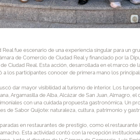
d Real fue escenario de una experiencia singular para un g
ámara de Comercio de Ciudad Real y financiado por la Dipu
de Ciudad Real. Esta acción, desarrollada en el marco de la
ió a los participantes conocer de primera mano los principales
uscó dar mayor visibilidad al turismo de interior. Los tur
a, Argamasilla de Alba, Alcázar de San Juan, Almagro, el c
atrimoniales con una cuidada propuesta gastronómica. Un pr
les de Sabor Quijote: naturaleza, cultura, patrimonio y gas
 o paradas en restaurantes de prestigio, como el restaura
cho. Esta actividad contó con la recepción institucional
ismo, junto al director de la Cámara de Comercio, Luis Enr