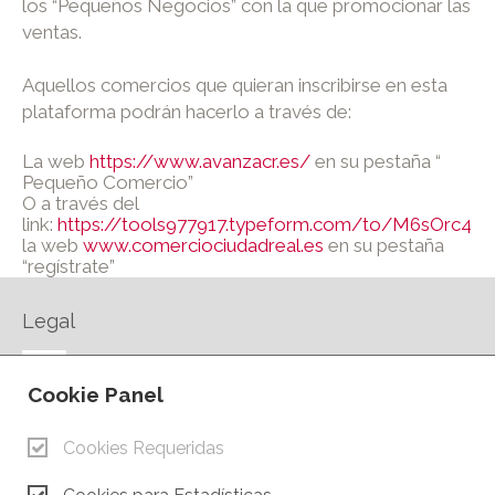
los “Pequeños Negocios” con la que promocionar las
ventas.
Aquellos comercios que quieran inscribirse en esta
plataforma podrán hacerlo a través de:
La web
https://www.avanzacr.es/
en su pestaña “
Pequeño Comercio”
O a través del
link:
https://tools977917.typeform.com/to/M6sOrc4B
la web
www.comerciociudadreal.es
en su pestaña
“regístrate”
Legal
AVISO LEGAL
Cookie Panel
POLÍTICA DE PRIVACIDAD
POLÍTICA DE COOKIES
Cookies Requeridas
CONTACTO