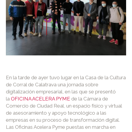
En la tarde de ayer tuvo lugar en la Casa de la Cultura
de Corral de Calatrava una jornada sobre
digitalización empresarial, en las que se presentó
la
OFICINA ACELERA PYME
de la Cámara de
Comercio de Ciudad Real, un espacio físico y virtual
de asesoramiento y apoyo tecnológico a las
empresas en su proceso de transformación digital.
Las Oficinas Acelera Pyme puestas en marcha en