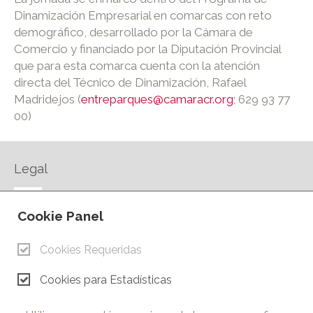
Dinamización Empresarial en comarcas con reto
demográfico, desarrollado por la Cámara de
Comercio y financiado por la Diputación Provincial
que para esta comarca cuenta con la atención
directa del Técnico de Dinamización, Rafael
Madridejos (
entreparques@camaracr.org
; 629 93 77
00)
Legal
AVISO LEGAL
Cookie Panel
POLÍTICA DE PRIVACIDAD
POLÍTICA DE COOKIES
Cookies Requeridas
CONTACTO
Cookies para Estadísticas
© Copyright 2026.
Cámara de Comercio e Industria de Ciudad Real. Todos los