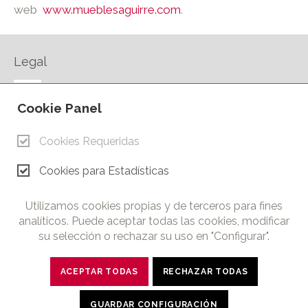
web
www.mueblesaguirre.com
.
Legal
AVISO LEGAL
Cookie Panel
POLÍTICA DE PRIVACIDAD
POLÍTICA DE COOKIES
Cookies Requeridas
CONTACTO
Cookies para Estadísticas
© Copyright 2026.
Cámara de Comercio e Industria de Ciudad Real. Todos los
Utilizamos cookies propias y de terceros para fines
derechos reservados. Prohibida la reproducción total o parcial
analíticos. Puede aceptar todas las cookies, modificar
de los contenidos de esta web.
su selección o rechazar su uso en "Configurar".
ACEPTAR TODAS
RECHAZAR TODAS
twitter
facebook
linkedin
youtube
GUARDAR CONFIGURACIÓN