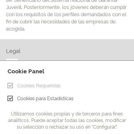
Juvenil. Posteriormente, los jóvenes deberán cumplir
con los requisitos de los perfiles demandados con el
fin de cubrir las necesidades de las empresas de
acogida.
Legal
AVISO LEGAL
Cookie Panel
POLÍTICA DE PRIVACIDAD
POLÍTICA DE COOKIES
Cookies Requeridas
CONTACTO
Cookies para Estadísticas
© Copyright 2026.
Cámara de Comercio e Industria de Ciudad Real. Todos los
Utilizamos cookies propias y de terceros para fines
derechos reservados. Prohibida la reproducción total o parcial
analíticos. Puede aceptar todas las cookies, modificar
de los contenidos de esta web.
su selección o rechazar su uso en "Configurar".