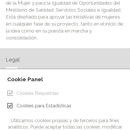
de la Mujer y para la Igualdad de Oportunidades del
Ministerio de Sanidad, Servicios Sociales e Igualdad.
Está diseñado para apoyar las iniciativas de mujeres
en cualquier fase de su proyecto, tanto en el inicio de
la idea como en su puesta en marcha y
consolidación.
Legal
AVISO LEGAL
Cookie Panel
POLÍTICA DE PRIVACIDAD
POLÍTICA DE COOKIES
Cookies Requeridas
CONTACTO
Cookies para Estadísticas
© Copyright 2026.
Cámara de Comercio e Industria de Ciudad Real. Todos los
Utilizamos cookies propias y de terceros para fines
derechos reservados. Prohibida la reproducción total o parcial
analíticos. Puede aceptar todas las cookies, modificar
de los contenidos de esta web.