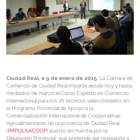
Ciudad Real, a 9 de enero de 2015.
La Cámara de
Comercio de Ciudad Real imparte desde hoy y hasta
mediados de marzo el Curso Experto en Comercio
Internacional para los 26 técnicos seleccionados en
el Programa Provincial de Apoyo a la
Comercialización Internacional de Cooperativas
Agroalimentarias de la provincia de Ciudad Real
(
IMPULSACOOP
) puesto en marcha por la
Diputación Provincial, que pretende dar respuesta a