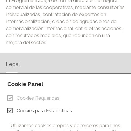
El Programa trabaja de forma directa en la mejora
comercial de las cooperativas, mediante consultorías
individualizadas, contratación de expertos en
internacionalización, creación de agrupaciones de
comercialización internacional, entre otras acciones,
con resultados medibles, que redunden en una
mejora del sector.
Legal
AVISO LEGAL
Cookie Panel
POLÍTICA DE PRIVACIDAD
POLÍTICA DE COOKIES
Cookies Requeridas
CONTACTO
Cookies para Estadísticas
© Copyright 2026.
Cámara de Comercio e Industria de Ciudad Real. Todos los
Utilizamos cookies propias y de terceros para fines
derechos reservados. Prohibida la reproducción total o parcial