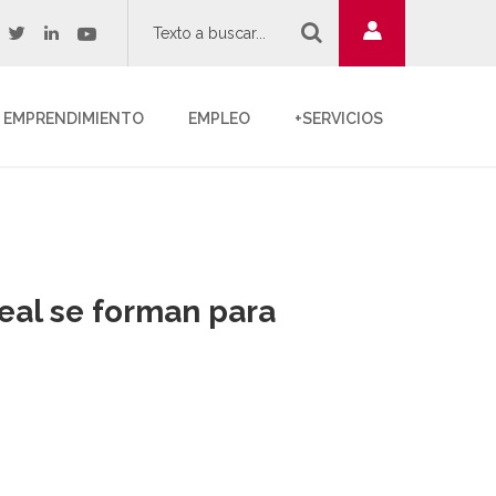
twitter
youtube
acebook
linkedin
EMPRENDIMIENTO
EMPLEO
+SERVICIOS
eal se forman para
.