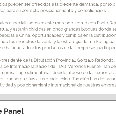
os pueden ser ofrecidos a la creciente demanda, por lo que
ves para su correcto posicionamiento y consolidación.
onales especializados en este mercado, como con Pablo Re
irtual y estarán divididas en cinco grandes bloques donde
ebidas a China, oportunidades y cambios en la distribución 
o los modelos de venta y la estrategia de marketing para
se ha adaptado a los productos de las empresas participan
icepresidente de la Diputación Provincial, Gonzalo Redondo
ra de Internacionalización de FIAB, Verónica Puente, han 
 empresas agroalimentarias debido al peso de las exportacio
nes ciudadrealeñas al mercado chino. También han destacad
tividad y posicionamiento internacional de nuestras empres
e Panel
ción y eventos
Apoyo al empleo