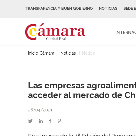
TRANSPARENCIA Y BUEN GOBIERNO
NOTICIAS
SEDE 
INTERNA
Inicio Cámara
Noticias
Noticia
Las empresas agroalimenta
acceder al mercado de Ch
26/04/2021
twitter
linkedin
facebook
pinterest
En el marco de la 4ª Edición del Programa 