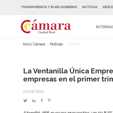
TRANSPARENCIA Y BUEN GOBIERNO
NOTICIAS
SEDE 
INTERNA
Inicio Cámara
Noticias
Noticia
La Ventanilla Única Empre
empresas en el primer tri
03/04/2013
twitter
linkedin
facebook
pinterest
Atendió 266 nuevos proyectos, un 10,83%