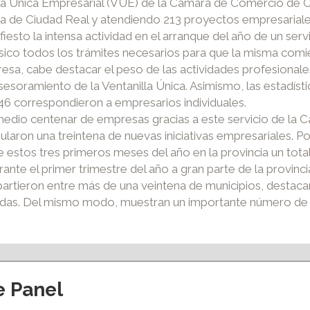
a Única Empresarial (VUE) de la Cámara de Comercio de Ci
ia de Ciudad Real y atendiendo 213 proyectos empresariales
esto la intensa actividad en el arranque del año de un ser
físico todos los trámites necesarios para que la misma comi
sa, cabe destacar el peso de las actividades profesionales,
esoramiento de la Ventanilla Única. Asimismo, las estadíst
46 correspondieron a empresarios individuales.
edio centenar de empresas gracias a este servicio de la
aron una treintena de nuevas iniciativas empresariales. Por
de estos tres primeros meses del año en la provincia un to
rante el primer trimestre del año a gran parte de la provinc
tieron entre más de una veintena de municipios, destacando
adas. Del mismo modo, muestran un importante número de
e Panel
ción y eventos
Apoyo al empleo