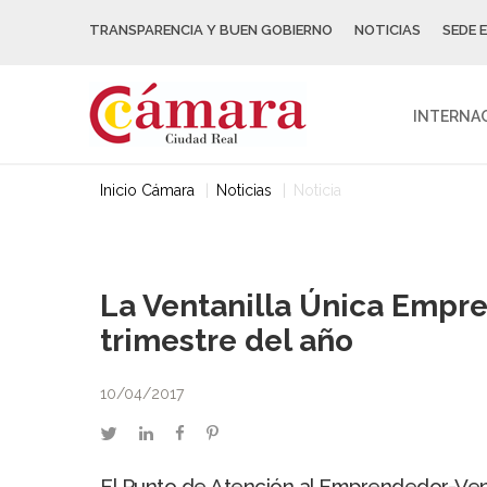
TRANSPARENCIA Y BUEN GOBIERNO
NOTICIAS
SEDE 
INTERNA
Inicio Cámara
Noticias
Noticia
La Ventanilla Única Empre
trimestre del año
10/04/2017
twitter
linkedin
facebook
pinterest
El Punto de Atención al Emprendedor-Vent