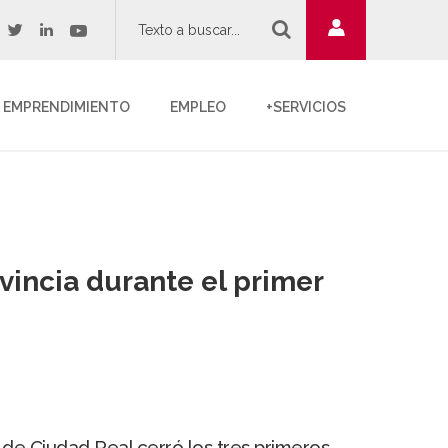
twitter
youtube
acebook
linkedin
EMPRENDIMIENTO
EMPLEO
+SERVICIOS
vincia durante el primer
de Ciudad Real cerró los tres primeros