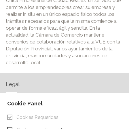
Única Empresarial de Ciudad Real es un servicio que
permite a los emprendedores crear su empresa y
realizar in situ en un único espacio físico todos los
trámites necesarios para que la misma comience a
operar de forma eficaz, ágil y sencilla. En la
actualidad, la Cámara de Comercio mantiene
convenios de colaboración relativos a la VUE con la
Diputación Provincial, varios ayuntamientos de la
provincia, mancomunidades y asociaciones de
desarrollo local.
Legal
AVISO LEGAL
Cookie Panel
POLÍTICA DE PRIVACIDAD
POLÍTICA DE COOKIES
Cookies Requeridas
CONTACTO