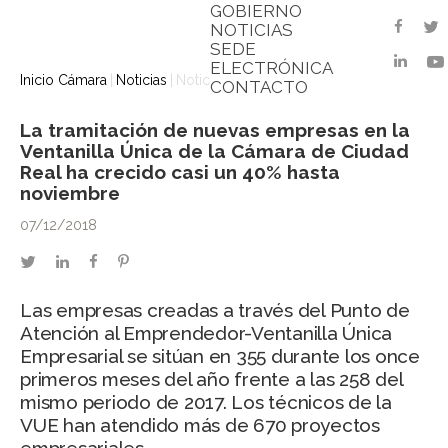
GOBIERNO
t
faceb
NOTICIAS
SEDE
linked
ELECTRÓNICA
Inicio Cámara
Noticias
Noticia
CONTACTO
La tramitación de nuevas empresas en la
Ventanilla Única de la Cámara de Ciudad
Real ha crecido casi un 40% hasta
noviembre
07/12/2018
twitter
linkedin
facebook
pinterest
Las empresas creadas a través del Punto de
Atención al Emprendedor-Ventanilla Única
Empresarial se sitúan en 355 durante los once
primeros meses del año frente a las 258 del
mismo periodo de 2017. Los técnicos de la
VUE han atendido más de 670 proyectos