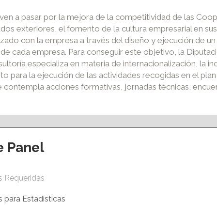
en a pasar por la mejora de la competitividad de las Coop
ados exteriores, el fomento de la cultura empresarial en sus
lizado con la empresa a través del diseño y ejecución de un
 de cada empresa. Para conseguir este objetivo, la Diputa
sultoría especializa en materia de internacionalización, la
to para la ejecución de las actividades recogidas en el pla
e contempla acciones formativas, jornadas técnicas, encue
e Panel
ción y eventos
Apoyo al empleo
s Requeridas
S ACCIONES
VENTANILLA ÚNICA EMPRESARIAL
ERMANENTES
AGENCIA DE COLOCACIÓN
 para Estadísticas
VIRTUAL
PROGRAMA PICE
CAMERFIRMA