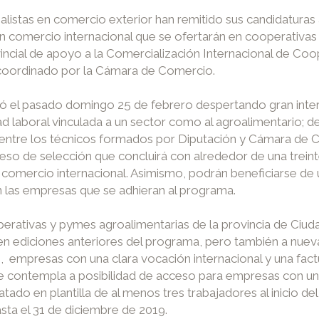
ecialistas en comercio exterior han remitido sus candidatur
 comercio internacional que se ofertarán en cooperativas y
incial de apoyo a la Comercialización Internacional de Coo
 y coordinado por la Cámara de Comercio.
rró el pasado domingo 25 de febrero despertando gran inter
 laboral vinculada a un sector como al agroalimentario; d
al entre los técnicos formados por Diputación y Cámara de 
roceso de selección que concluirá con alrededor de una tre
comercio internacional. Asimismo, podrán beneficiarse de
n las empresas que se adhieran al programa.
erativas y pymes agroalimentarias de la provincia de Ciuda
 en ediciones anteriores del programa, pero también a nue
e 1, empresas con una clara vocación internacional y una fa
se contempla a posibilidad de acceso para empresas con u
tado en plantilla de al menos tres trabajadores al inicio d
ta el 31 de diciembre de 2019.