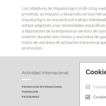
Los objetivos de Impulsa Agro 2018-2019 vuelv
provincia, su impulso y desarrollo en los merc
Impulsa Agro se encuentra el trabajo individua
estará adaptado a las necesidades específicas
a disposición de la empresa un servicio de con
exterior durante seis meses y una bolsa de gas
mano de una línea de actuación transversal qu
promoción.
Cooki
Actividad Internacional
Forma
Cookie
PROMOCIÓN INTERNACIONAL
PRÓXIMA
FORMACIÓN
AULAS P
Cookies
PROGRAMAS
CAMPUS 