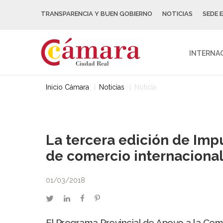
TRANSPARENCIA Y BUEN GOBIERNO
NOTICIAS
SEDE 
INTERNA
Inicio Cámara
Noticias
Noticia
La tercera edición de Imp
de comercio internaciona
01/03/2018
twitter
linkedin
facebook
pinterest
El Programa Provincial de Apoyo a la Come