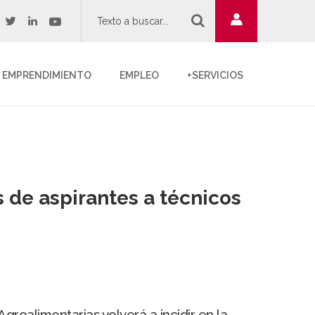
twitter
youtube
acebook
linkedin
EMPRENDIMIENTO
EMPLEO
+SERVICIOS
 de aspirantes a técnicos
roalimentarias volverá a incidir en la