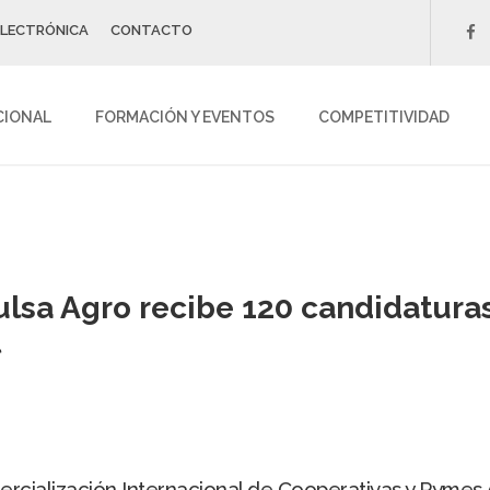
ELECTRÓNICA
CONTACTO
f
CIONAL
FORMACIÓN Y EVENTOS
COMPETITIVIDAD
ulsa Agro recibe 120 candidaturas
l
rcialización Internacional de Cooperativas y Pymes Ag