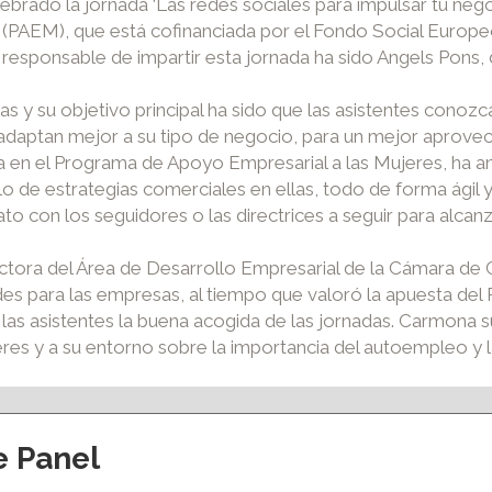
rado la jornada ‘Las redes sociales para impulsar tu nego
(PAEM), que está cofinanciada por el Fondo Social Europeo
esponsable de impartir esta jornada ha sido Angels Pons, 
as y su objetivo principal ha sido que las asistentes conoz
e adaptan mejor a su tipo de negocio, para un mejor aprove
 en el Programa de Apoyo Empresarial a las Mujeres, ha ana
llo de estrategias comerciales en ellas, todo de forma ágil
rato con los seguidores o las directrices a seguir para alca
irectora del Área de Desarrollo Empresarial de la Cámara 
edes para las empresas, al tiempo que valoró la apuesta 
a las asistentes la buena acogida de las jornadas. Carmon
jeres y a su entorno sobre la importancia del autoempleo y l
e Panel
ción y eventos
Apoyo al empleo