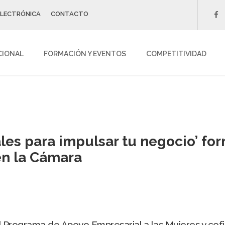
ELECTRÓNICA
CONTACTO
f
CIONAL
FORMACIÓN Y EVENTOS
COMPETITIVIDAD
ales para impulsar tu negocio’ fo
n la Cámara
l Programa de Apoyo Empresarial a las Mujeres y cof