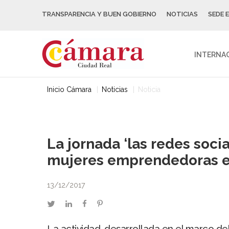
TRANSPARENCIA Y BUEN GOBIERNO
NOTICIAS
SEDE 
INTERNA
Inicio Cámara
Noticias
Noticia
La jornada ‘las redes soci
mujeres emprendedoras e
13/12/2017
twitter
linkedin
facebook
pinterest
La actividad, desarrollada en el marco de