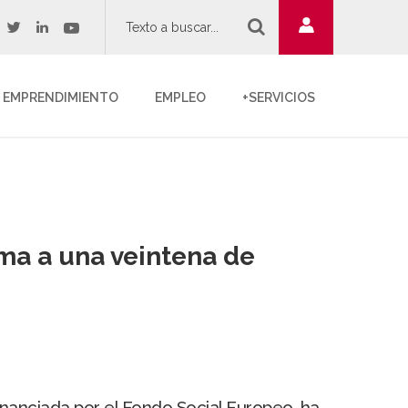
twitter
youtube
acebook
linkedin
EMPRENDIMIENTO
EMPLEO
+SERVICIOS
rma a una veintena de
inanciada por el Fondo Social Europeo, ha