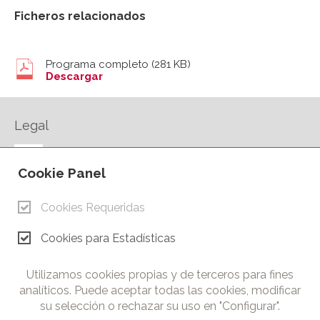
Ficheros relacionados
Programa completo
(281 KB)
Descargar
Legal
AVISO LEGAL
Cookie Panel
POLÍTICA DE PRIVACIDAD
POLÍTICA DE COOKIES
Cookies Requeridas
CONTACTO
Cookies para Estadísticas
© Copyright 2026.
Cámara de Comercio e Industria de Ciudad Real. Todos los
Utilizamos cookies propias y de terceros para fines
derechos reservados. Prohibida la reproducción total o parcial
analíticos. Puede aceptar todas las cookies, modificar
de los contenidos de esta web.
su selección o rechazar su uso en "Configurar".