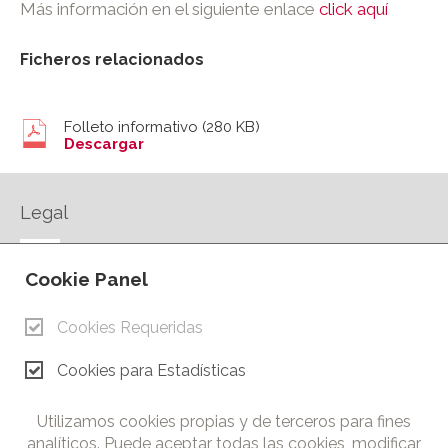
Más información en el siguiente enlace
click aquí
Ficheros relacionados
Folleto informativo
(280 KB)
Descargar
Legal
AVISO LEGAL
Cookie Panel
POLÍTICA DE PRIVACIDAD
POLÍTICA DE COOKIES
Cookies Requeridas
CONTACTO
Cookies para Estadísticas
© Copyright 2026.
Cámara de Comercio e Industria de Ciudad Real. Todos los
Utilizamos cookies propias y de terceros para fines
derechos reservados. Prohibida la reproducción total o parcial
analíticos. Puede aceptar todas las cookies, modificar