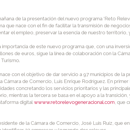
ta mañana de la presentación del nuevo programa ‘Reto Rel
a que nace con el fin de facilitar la transmisión de negocio
ar el empleo, preservar la esencia de nuestro territorio, y c
la importancia de este nuevo programa que, con una inversi
llones de euros, sigue la línea de colaboración con la C
 Turismo.
ace con el objetivo de dar servicio a 97 municipios de la p
la Cámara de Comercio, Luis Enrique Rodríguez. En primer 
ades concretando los servicios prioritarios y las principa
io, mientras la tercera se basa en el apoyo a la transición, 
taforma digital
wwww.retorelevogeneracional.com
, que c
esidente de la Cámara de Comercio, José Luis Ruíz, que e
 identificar 23 empresas y logrando dos relevos.