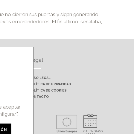
ue no cierren sus puertas y sigan generando
uevos emprendedores. El fin último, señalaba,
Legal
AVISO LEGAL
POLÍTICA DE PRIVACIDAD
POLÍTICA DE COOKIES
CONTACTO
de aceptar
figurar".
rohibida la
IÓN