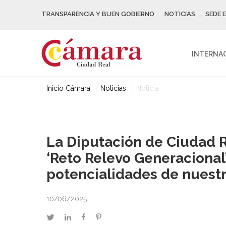
TRANSPARENCIA Y BUEN GOBIERNO
NOTICIAS
SEDE 
INTERNA
Inicio Cámara
Noticias
Noticia
La Diputación de Ciudad 
‘Reto Relevo Generacional
potencialidades de nuestra
10/06/2025
twitter
linkedin
facebook
pinterest