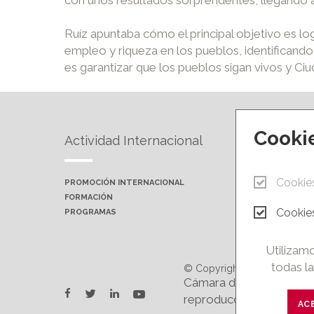
Ruíz apuntaba cómo el principal objetivo es lo
empleo y riqueza en los pueblos, identificando
es garantizar que los pueblos sigan vivos y Ci
Cooki
Actividad Internacional
Forma
Cookie
PROMOCIÓN INTERNACIONAL
PRÓXIMA
FORMACIÓN
AULAS P
Cookies
PROGRAMAS
CAMPUS 
Utilizamo
todas la
© Copyright 2026.
Cámara de Comercio e In
twitter
youtube
facebook
linkedin
reproducción total o par
AC