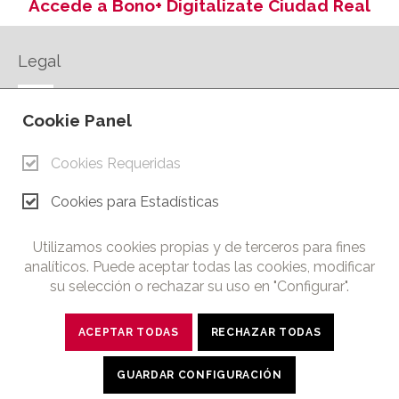
Accede a Bono+ Digitalizate Ciudad Real
Legal
AVISO LEGAL
Cookie Panel
POLÍTICA DE PRIVACIDAD
POLÍTICA DE COOKIES
Cookies Requeridas
CONTACTO
Cookies para Estadísticas
© Copyright 2026.
Cámara de Comercio e Industria de Ciudad Real. Todos los
Utilizamos cookies propias y de terceros para fines
derechos reservados. Prohibida la reproducción total o parcial
analíticos. Puede aceptar todas las cookies, modificar
de los contenidos de esta web.
su selección o rechazar su uso en "Configurar".
ACEPTAR TODAS
RECHAZAR TODAS
twitter
facebook
linkedin
youtube
GUARDAR CONFIGURACIÓN