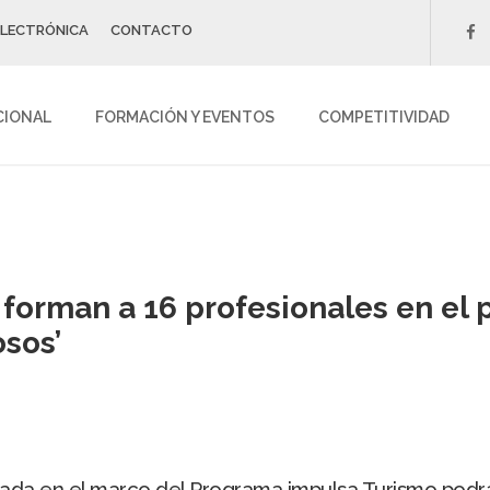
ELECTRÓNICA
CONTACTO
f
CIONAL
FORMACIÓN Y EVENTOS
COMPETITIVIDAD
 forman a 16 profesionales en el 
osos’
llada en el marco del Programa impulsa Turismo podrá