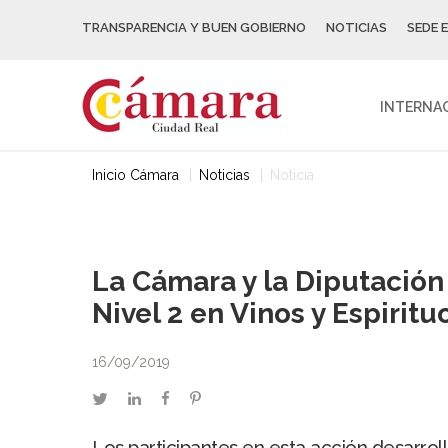
TRANSPARENCIA Y BUEN GOBIERNO
NOTICIAS
SEDE 
INTERNA
Inicio Cámara
Noticias
Noticia
La Cámara y la Diputación
Nivel 2 en Vinos y Espiritu
16/09/2019
twitter
linkedin
facebook
pinterest
Los participantes en esta acción desarro