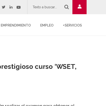
twitter
youtube
acebook
linkedin
EMPRENDIMIENTO
EMPLEO
+SERVICIOS
prestigioso curso ‘WSET,
n realizar el examen para obtener el