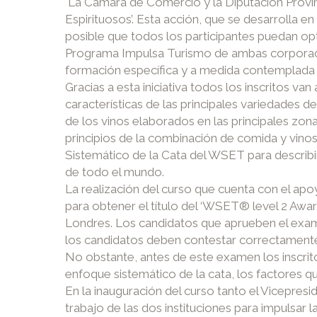
La Cámara de Comercio y la Diputación Provinc
Espirituosos’. Esta acción, que se desarrolla 
posible que todos los participantes puedan opt
Programa Impulsa Turismo de ambas corporacio
formación específica y a medida contemplada 
Gracias a esta iniciativa todos los inscritos van
características de las principales variedades de
de los vinos elaborados en las principales zona
principios de la combinación de comida y vinos 
Sistemático de la Cata del WSET para describir
de todo el mundo.
La realización del curso que cuenta con el apo
para obtener el título del ‘WSET® level 2 Awar
Londres. Los candidatos que aprueben el examen
los candidatos deben contestar correctamente 
No obstante, antes de este examen los inscri
enfoque sistemático de la cata, los factores que
En la inauguración del curso tanto el Vicepres
trabajo de las dos instituciones para impulsar l