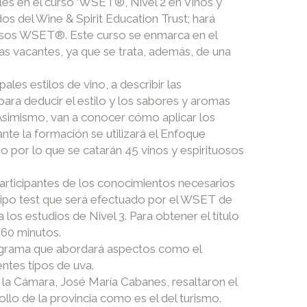
les en el curso ‘WSET®, Nivel 2 en Vinos y
os del Wine & Spirit Education Trust; hará
ituosos WSET®. Este curso se enmarca en el
s vacantes, ya que se trata, además, de una
pales estilos de vino, a describir las
 para deducir el estilo y los sabores y aromas
a. Asimismo, van a conocer cómo aplicar los
nte la formación se utilizará el Enfoque
o por lo que se catarán 45 vinos y espirituosos
participantes de los conocimientos necesarios
 tipo test que será efectuado por el WSET de
os estudios de Nivel 3. Para obtener el título
 60 minutos.
rograma que abordará aspectos como el
rentes tipos de uva.
e la Cámara, José María Cabanes, resaltaron el
ollo de la provincia como es el del turismo.