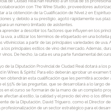
ial de Ciudad Real han reunido a un total de 16 profesiona
en colaboración con The Wine Studio, proveedores autorizad
ar a la obtención de la Cualificación de Nivel 2 en Espir
nes y, debido a su prestigio, agotó rápidamente sus plaza
para un número limitado de asistentes.
 a aprender a describir los factores que influyen en los princi
 la uva, a utilizar los términos de etiquetado en una botella
s vitivinícolas a partir de las principales variedades de uv
a los principales estilos de vino del mercado. Además, dura
 vinos. De hecho, la cata es una parte fundamental del curs
yo de la Diputación Provincial de Ciudad Real dotará a los 
d in Wines & Spirits’. Para ello deberán aprobar un examen
 obtendrán esta cualificación que les permitirá acceder a l
el 55% de las preguntas, que se desarrollará a lo largo de
tos en el curso se formarán de la mano de un completo p
 afectan al estilo, la calidad y el precio del vino o los dife
idente de la Diputación, David Triguero, como el Director d
a profesionalización de un sector estratégico para el desarr