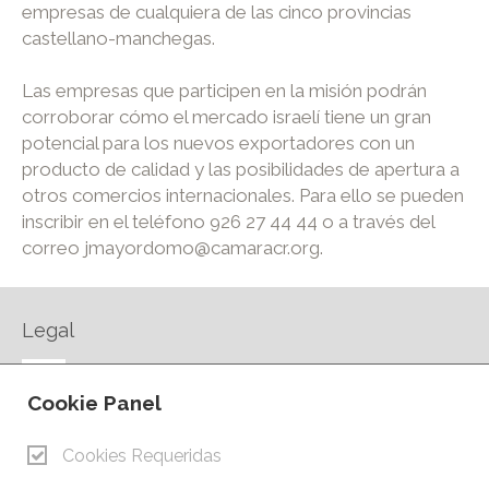
empresas de cualquiera de las cinco provincias
castellano-manchegas.
Las empresas que participen en la misión podrán
corroborar cómo el mercado israelí tiene un gran
potencial para los nuevos exportadores con un
producto de calidad y las posibilidades de apertura a
otros comercios internacionales. Para ello se pueden
inscribir en el teléfono 926 27 44 44 o a través del
correo jmayordomo@camaracr.org.
Legal
AVISO LEGAL
Cookie Panel
POLÍTICA DE PRIVACIDAD
POLÍTICA DE COOKIES
Cookies Requeridas
CONTACTO