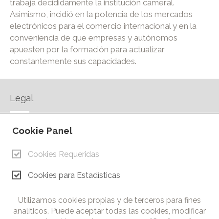
trabaja decididamente la institución cameral.
Asimismo, incidió en la potencia de los mercados
electrónicos para el comercio internacional y en la
conveniencia de que empresas y autónomos
apuesten por la formación para actualizar
constantemente sus capacidades.
Legal
AVISO LEGAL
Cookie Panel
POLÍTICA DE PRIVACIDAD
POLÍTICA DE COOKIES
Cookies Requeridas
CONTACTO
Cookies para Estadísticas
© Copyright 2026.
Cámara de Comercio e Industria de Ciudad Real. Todos los
Utilizamos cookies propias y de terceros para fines
derechos reservados. Prohibida la reproducción total o parcial
analíticos. Puede aceptar todas las cookies, modificar
de los contenidos de esta web.