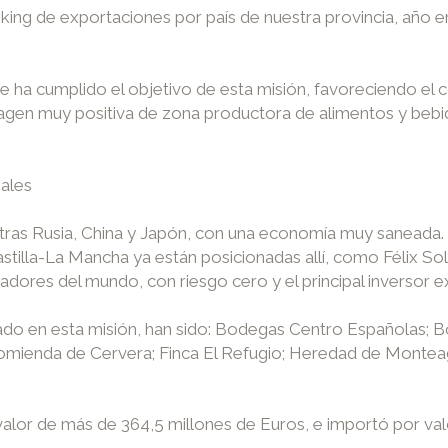
king de exportaciones por país de nuestra provincia, año e
 ha cumplido el objetivo de esta misión, favoreciendo el c
agen muy positiva de zona productora de alimentos y bebid
iales
, tras Rusia, China y Japón, con una economía muy saneada.
tilla-La Mancha ya están posicionadas allí, como Félix Sol
dores del mundo, con riesgo cero y el principal inversor e
pado en esta misión, han sido: Bodegas Centro Española
ienda de Cervera; Finca El Refugio; Heredad de Monteagudo
alor de más de 364,5 millones de Euros, e importó por val