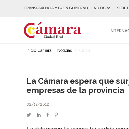
TRANSPARENCIA Y BUEN GOBIERNO
NOTICIAS
SEDE 
INTERNA
Inicio Cámara
Noticias
Noticia
La Cámara espera que surj
empresas de la provincia
02/12/2012
twitter
linkedin
facebook
pinterest
La delegación taiwanesa ha podido compro