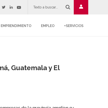
twitter
youtube
acebook
linkedin
EMPRENDIMIENTO
EMPLEO
+SERVICIOS
má, Guatemala y El
 empresas de la provincia amplíen su