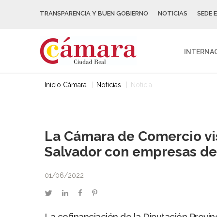
TRANSPARENCIA Y BUEN GOBIERNO
NOTICIAS
SEDE 
INTERNA
Inicio Cámara
Noticias
Noticia
La Cámara de Comercio vi
Salvador con empresas de 
01/06/2022
twitter
linkedin
facebook
pinterest
La cofinanciación de la Diputación Provin