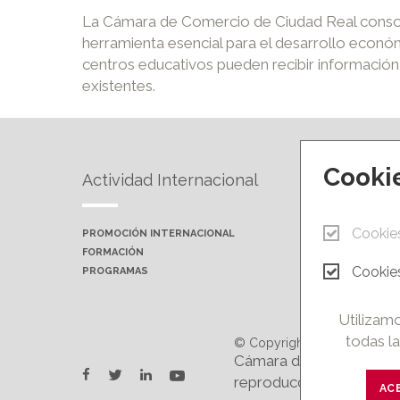
La Cámara de Comercio de Ciudad Real consol
herramienta esencial para el desarrollo econó
centros educativos pueden recibir información
existentes.
Cooki
Actividad Internacional
Forma
Cookie
PROMOCIÓN INTERNACIONAL
PRÓXIMA
FORMACIÓN
AULAS P
Cookies
PROGRAMAS
CAMPUS 
Utilizamo
todas la
© Copyright 2026.
Cámara de Comercio e In
twitter
youtube
facebook
linkedin
reproducción total o par
AC