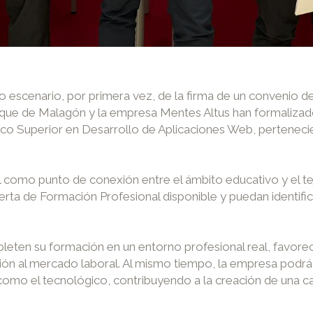
escenario, por primera vez, de la firma de un convenio de
Duque de Malagón y la empresa Mentes Altus han formaliza
co Superior en Desarrollo de Aplicaciones Web, pertenecien
l como punto de conexión entre el ámbito educativo y el tej
ta de Formación Profesional disponible y puedan identifica
pleten su formación en un entorno profesional real, favore
ción al mercado laboral. Al mismo tiempo, la empresa podrá
 como el tecnológico, contribuyendo a la creación de una 