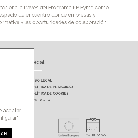
ofesional a través del Programa FP Pyme como
un espacio de encuentro donde empresas y
formativa y las oportunidades de colaboración
Legal
AVISO LEGAL
POLÍTICA DE PRIVACIDAD
POLÍTICA DE COOKIES
CONTACTO
de aceptar
figurar".
rohibida la
IÓN