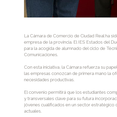
La Cámara de Comercio de Ciudad Real ha sido 
empresa de la provincia. El IES Estados del 
para la acogida de alumnado del ciclo de Técni
Comunicaciones.
Con esta iniciativa, la Cámara refuerza su pape
las empresas conozcan de primera mano la ofer
necesidades productivas.
El convenio permitirá que los estudiantes com
y transversales clave para su futura incorpora
jóvenes cualificados en un sector estratégico
actuales.