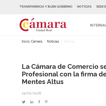
TRANSPARENCIA Y BUEN GOBIERNO
NOTICIAS
SEDE 
INTERNA
Inicio Cámara
Noticias
Noticia
La Cámara de Comercio se
Profesional con la firma d
Mentes Altus
24/02/2026
twitter
linkedin
facebook
pinterest