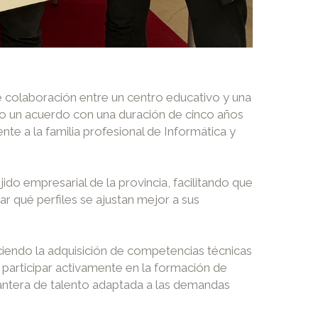
 colaboración entre un centro educativo y una
do un acuerdo con una duración de cinco años
te a la familia profesional de Informática y
ido empresarial de la provincia, facilitando que
r qué perfiles se ajustan mejor a sus
ciendo la adquisición de competencias técnicas
 participar activamente en la formación de
cantera de talento adaptada a las demandas