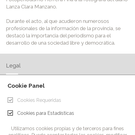
Lanza Clara Manzano.
Durante el acto, al que acudieron numerosos
profesionales de la información de la provincia, se
destacó la importancia del periodismo para el
desarrollo de una sociedad libre y democrática.
Legal
AVISO LEGAL
Cookie Panel
POLÍTICA DE PRIVACIDAD
POLÍTICA DE COOKIES
Cookies Requeridas
CONTACTO
Cookies para Estadísticas
© Copyright 2026.
Cámara de Comercio e Industria de Ciudad Real. Todos los
Utilizamos cookies propias y de terceros para fines
derechos reservados. Prohibida la reproducción total o parcial