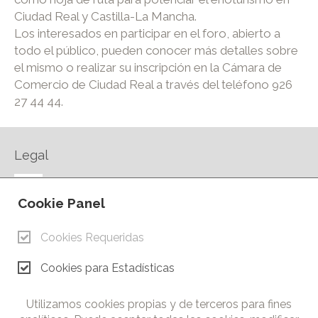
Ciudad Real y Castilla-La Mancha.
Los interesados en participar en el foro, abierto a
todo el público, pueden conocer más detalles sobre
el mismo o realizar su inscripción en la Cámara de
Comercio de Ciudad Real a través del teléfono 926
27 44 44.
Legal
AVISO LEGAL
Cookie Panel
POLÍTICA DE PRIVACIDAD
POLÍTICA DE COOKIES
Cookies Requeridas
CONTACTO
Cookies para Estadísticas
© Copyright 2026.
Cámara de Comercio e Industria de Ciudad Real. Todos los
Utilizamos cookies propias y de terceros para fines
derechos reservados. Prohibida la reproducción total o parcial