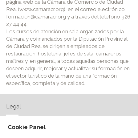
página web de la Cámara de Comercio de Ciudad
Real (www.camaracr.org), en el correo electrónico
formacion@camaracr.org y a través del teléfono 926
27 44 44.
Los cursos de atención en sala organizados por la
Cámara y cofinanciados por la Diputación Provincial
de Ciudad Real se dirigen a empleados de
restauración, hostelería, jefes de sala, camareros,
maîtres y, en general, a todas aquellas personas que
deseen adquirir, mejorar y actualizar su formación en
el sector turístico de la mano de una formación
específica, completa y de calidad.
Legal
AVISO LEGAL
Cookie Panel
POLÍTICA DE PRIVACIDAD
POLÍTICA DE COOKIES